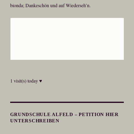
bionda; Dankeschön und auf Wiederseh’n.
1 visit(s) today ♥
GRUNDSCHULE ALFELD – PETITION HIER
UNTERSCHREIBEN